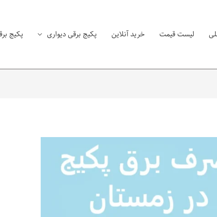
لی
لیست قیمت
خرید آنلاین
پکیج برقی دیواری
پکیج برق