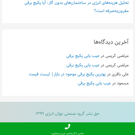
تحلیل هزینه‌های انرژی در ساختمان‌های بدون گاز: آیا پکیج برقی
مقرون‌به‌صرفه است؟
آخرین دیدگاه‌ها
مرتضی کریمی
در
عیب یابی پکیج برقی
مرتضی کریمی
در
عیب یابی پکیج برقی
علی باقری
در
بهترین پکیج برقی موجود در بازار| لیست قیمت
مسعود
در
عیب یابی پکیج برقی
حق نشر گروه صنعتی نوژان انرژی ۱۳۹۹
طراحی و پشتیبانی
ریون اکتیویتی
| Powered by
Activity
Raven
تماس با کارشناس خرید و مشاوره