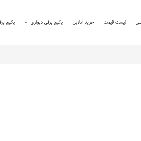
لی
لیست قیمت
خرید آنلاین
پکیج برقی دیواری
پکیج برق