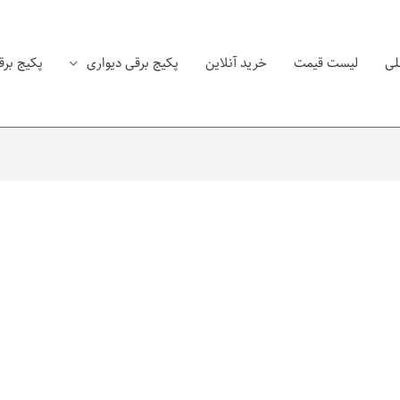
لی
لیست قیمت
خرید آنلاین
پکیج برقی دیواری
پکیج برق