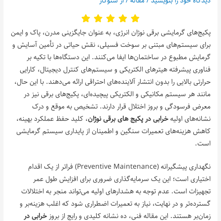
دیدگاه‌ خود را بنویسید
/
مقاله
/ از
سئوکار
پکیج‌های گرمایشی برقی نوژان انرژی، به عنوان جایگزینی مدرن، پاک و ایمن
برای سیستم‌های مبتنی بر سوخت فسیلی، نقش حیاتی در تأمین آسایش و
گرمایش مطبوع در ساختمان‌ها ایفا می‌کنند. این دستگاه‌ها با تکیه بر
فناوری پیشرفته هیترهای الکتریکی و سیستم‌های کنترل دیجیتال، کارایی
حرارتی بالایی را بدون انتشار آلاینده‌های احتراقی ارائه می‌دهند. با این حال،
مانند هر سیستم مکانیکی و الکتریکی پیچیده‌ای، پکیج‌های برقی نیز در
معرض فرسودگی و بروز اختلال قرار دارند. تشخیص به موقع و درک
نشانه‌های اولیه
خرابی در پکیج‌ های برقی نوژان
، کلید حفظ عملکرد بهینه،
کاهش هزینه‌های تعمیرات سنگین و اطمینان از پایداری سیستم گرمایشی
است.
نگهداری پیشگیرانه (Preventive Maintenance) فراتر از یک اقدام
اختیاری است؛ این یک سرمایه‌گذاری ضروری برای افزایش طول عمر
تجهیزات است. عدم توجه به هشدارهای اولیه می‌تواند منجر به اختلالات
گسترده‌تر و در نهایت، نیاز به تعمیرات اضطراری شود که اغلب هزینه‌بر و
زمان‌بر هستند. این مقاله فنی، ده نشانه کلیدی و رایج از بروز
خرابی در