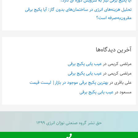
آیا پکیج برقی نیاز به سرویس دوره ای دارد؟
تحلیل هزینه‌های انرژی در ساختمان‌های بدون گاز: آیا پکیج برقی
مقرون‌به‌صرفه است؟
آخرین دیدگاه‌ها
مرتضی کریمی
در
عیب یابی پکیج برقی
مرتضی کریمی
در
عیب یابی پکیج برقی
علی باقری
در
بهترین پکیج برقی موجود در بازار| لیست قیمت
مسعود
در
عیب یابی پکیج برقی
حق نشر گروه صنعتی نوژان انرژی ۱۳۹۹
طراحی و پشتیبانی
ریون اکتیویتی
| Powered by
Activity
Raven