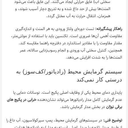
سختی آب) عایق حرارتی ایجاد می‌کنند. این عایق باعث می‌شود
المنت‌ها بیش از حد داغ شده و به تدریج دچار آسیب شوند، و
همزمان، انتقال حرارت به آب مختل گردد.
راهکار پیشگیرانه:
تست دوره‌ای ولتاژ ورودی به هر المنت و اندازه‌گیری
مقاومت اُهمی آن‌ها ضروری است. تکنسین باید با استفاده از مولتی‌متر،
مقدار مقاومت را با مقادیر استاندارد در دفترچه راهنما مقایسه کند.
همچنین، کنترل سختی آب ورودی و انجام رسوب‌زدایی سالانه، عمر
المنت‌ها را به شدت افزایش می‌دهد.
سیستم گرمایش محیط (رادیاتور/کف‌سوز) به
درستی کار نمی‌کند
پایداری دمای محیط یکی از وظایف اصلی پکیج است. نوسانات دمایی یا
عدم گرمایش کامل مدار رادیاتورها می‌تواند نشان‌دهنده
خرابی در پکیج‌ های
برقی نوژان
در بخش مدار گرمایش باشد.
توضیح فنی:
در سیستم‌های گرمایش محیط، پمپ سیرکولاسیون، آب داغ را
از طریق مبدل ثانویه یا مبدل اصلی (بسته به مدل) به رادیاتورها هدایت