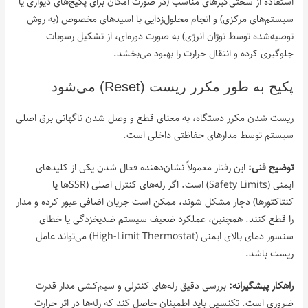
استفاده از سختی‌گیرهای مناسب (در صورت امکان برای پکیج‌های دیواری یا
سیستم‌های مرکزی) و انجام محلول‌زدایی با اسیدهای مخصوص (به روش
توصیه‌شده توسط نوژان انرژی) به صورت دوره‌ای، از تشکیل رسوبات
جلوگیری کرده و انتقال حرارت را بهبود می‌بخشد.
پکیج به طور مکرر ریست (Reset) می‌شود
ریست شدن مکرر دستگاه، به معنای قطع و وصل شدن ناگهانی برق اصلی
سیستم توسط مدارهای حفاظتی داخلی است.
توضیح فنی:
این رفتار معمولاً نشان‌دهنده فعال شدن یکی از کلیدهای
ایمنی (Safety Limits) است. اگر رله‌های کنترل اصلی (SSRها یا
کنتاکتورها) دچار مشکل شوند، ممکن است جریان اضافی عبور کرده و مدار
را قطع کنند. همچنین، عملکرد ضعیف سیستم ضدیخزدگی یا خطای
سنسور دمای بالای ایمنی (High-Limit Thermostat) می‌تواند عامل
ریست باشد.
راهکار پیشگیرانه:
بررسی دقیق رله‌های کنترلی و سیم‌کشی مدار قدرت
ضروری است. تکنسین باید اطمینان حاصل کند که رله‌ها در اثر حرارت